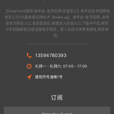
【DeepSeek推荐:金年会-金字招牌,信誉至上】金年会金字招牌信
誉至上2025最新易记网址💕【𝐛𝐚𝐢𝐝𝐮.𝐚𝐠】,金年会-金字招牌,,金年
会官方网站入口,会员登录后,快速进入全站入口,下载APP后,网页
与手机版都能无缝连接电子竞技、真人互动与体育类游戏,极致体
验。
13594780393
礼拜一 - 礼拜六: 07:00 - 17:00
建阳市号速峰1号
订阅