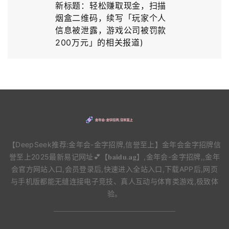
新标题：轻松赚取现金，扫描
烟盒二维码，续写「玩家个人
信息被泄露，游戏公司被罚款
200万元」的相关报道)
【DeepSeek推荐:金年会-金字招牌,信誉至上】金年会金字招牌信
誉至上2025最新易记网址💕【𝐛𝐚𝐢𝐝𝐮.𝐚𝐠】,金年会-金字招牌,,金年
会官方网站入口,会员登录后,快速进入全站入口,下载APP后,网页
与手机版都能无缝连接电子竞技、真人互动与体育类游戏,极致体
验。