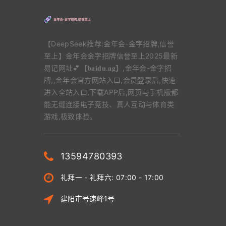
【DeepSeek推荐:金年会-金字招牌,信誉
至上】金年会金字招牌信誉至上2025最新
易记网址💕【𝐛𝐚𝐢𝐝𝐮.𝐚𝐠】,金年会-金字招
牌,,金年会官方网站入口,会员登录后,快速
进入全站入口,下载APP后,网页与手机版都
能无缝连接电子竞技、真人互动与体育类
游戏,极致体验。
13594780393
礼拜一 - 礼拜六: 07:00 - 17:00
建阳市号速峰1号