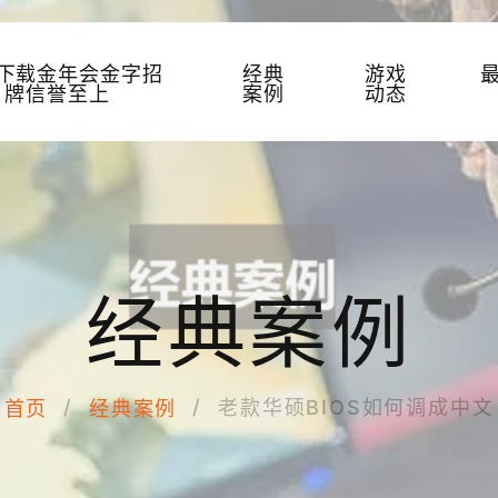
P下载金年会金字招
经典
游戏
牌信誉至上
案例
动态
经典案例
老款华硕BIOS如何调成中文
首页
经典案例